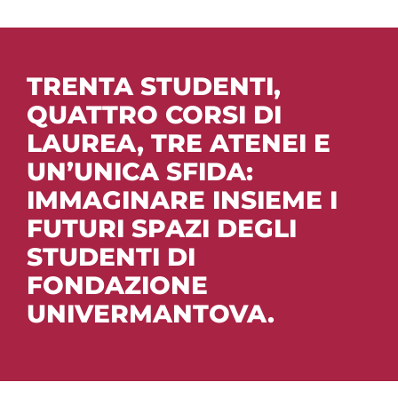
v
CONTATTI
i
TRENTA STUDENTI,
g
QUATTRO CORSI DI
a
LAUREA, TRE ATENEI E
UN’UNICA SFIDA:
t
IMMAGINARE INSIEME I
i
FUTURI SPAZI DEGLI
STUDENTI DI
o
FONDAZIONE
n
UNIVERMANTOVA.