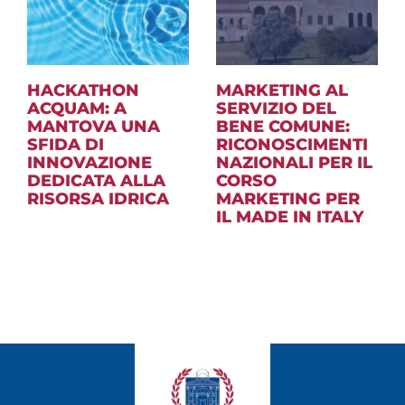
HACKATHON
MARKETING AL
ACQUAM: A
SERVIZIO DEL
MANTOVA UNA
BENE COMUNE:
SFIDA DI
RICONOSCIMENTI
INNOVAZIONE
NAZIONALI PER IL
DEDICATA ALLA
CORSO
RISORSA IDRICA
MARKETING PER
IL MADE IN ITALY