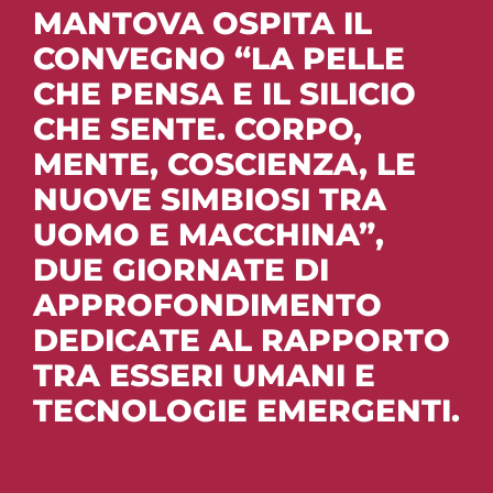
v
CONTATTI
MANTOVA OSPITA IL
CONVEGNO
“LA PELLE
i
CHE PENSA E IL SILICIO
g
CHE SENTE. CORPO,
MENTE, COSCIENZA, LE
a
NUOVE SIMBIOSI TRA
t
UOMO E MACCHINA”
,
DUE GIORNATE DI
i
APPROFONDIMENTO
o
DEDICATE AL RAPPORTO
TRA ESSERI UMANI E
n
TECNOLOGIE EMERGENTI.