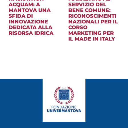
ACQUAM: A
SERVIZIO DEL
MANTOVA UNA
BENE COMUNE:
SFIDA DI
RICONOSCIMENTI
INNOVAZIONE
NAZIONALI PER IL
DEDICATA ALLA
CORSO
RISORSA IDRICA
MARKETING PER
IL MADE IN ITALY