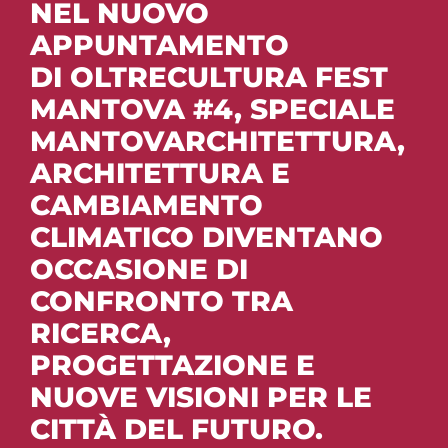
v
NEL NUOVO
CONTATTI
APPUNTAMENTO
i
DI
OLTRECULTURA FEST
g
MANTOVA #4, SPECIALE
MANTOVARCHITETTURA,
a
ARCHITETTURA E
t
CAMBIAMENTO
CLIMATICO DIVENTANO
i
OCCASIONE DI
o
CONFRONTO TRA
RICERCA,
n
PROGETTAZIONE E
NUOVE VISIONI PER LE
CITTÀ DEL FUTURO.